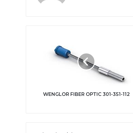
WENGLOR
FIBER
OPTIC
301-
351-
112
WENGLOR FIBER OPTIC 301-351-112