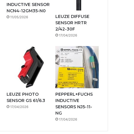
INDUCTIVE SENSOR
NCN4-12GM35-N0
LEUZE DIFFUSE
11/05/2026
SENSOR HRTR
2/42-30F
17/04/2026
LEUZE PHOTO
PEPPERL+FUCHS
SENSOR GS 61/6.3
INDUCTIVE
SENSORS NJ5-11-
17/04/2026
NG
17/04/2026