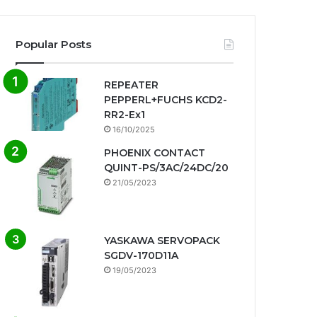
Popular Posts
REPEATER
PEPPERL+FUCHS KCD2-
RR2-Ex1
16/10/2025
PHOENIX CONTACT
QUINT-PS/3AC/24DC/20
21/05/2023
YASKAWA SERVOPACK
SGDV-170D11A
19/05/2023