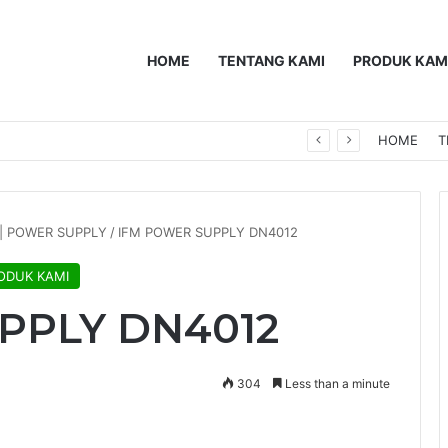
HOME
TENTANG KAMI
PRODUK KAM
0F
HOME
T
 | POWER SUPPLY
/
IFM POWER SUPPLY DN4012
ODUK KAMI
PPLY DN4012
304
Less than a minute