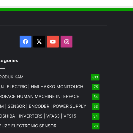
Facebook
X
YouTube
Instagram
tegories
RODUK KAMI
813
UJI ELECTRIC | HMI HAKKO MONITOUCH
75
ROFACE HUMAN MACHINE INTERFACE
54
FM | SENSOR | ENCODER | POWER SUPPLY
53
OSHIBA | INVERTERS | VFAS3 | VFS15
34
EUZE ELECTRONIC SENSOR
28