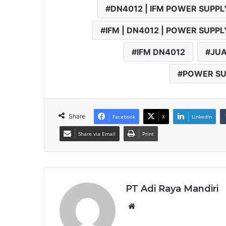
DN4012 | IFM POWER SUPPL
IFM | DN4012 | POWER SUPPL
IFM DN4012
JUA
POWER SUP
Share
Facebook
X
LinkedIn
Share via Email
Print
PT Adi Raya Mandiri
Website