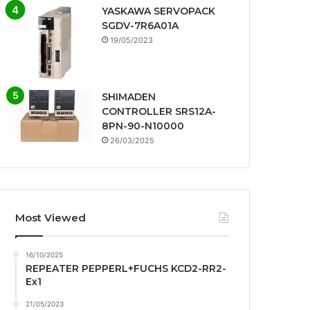
YASKAWA SERVOPACK
SGDV-7R6A01A
19/05/2023
SHIMADEN
CONTROLLER SRS12A-
8PN-90-N10000
26/03/2025
Most Viewed
16/10/2025
REPEATER PEPPERL+FUCHS KCD2-RR2-
Ex1
21/05/2023