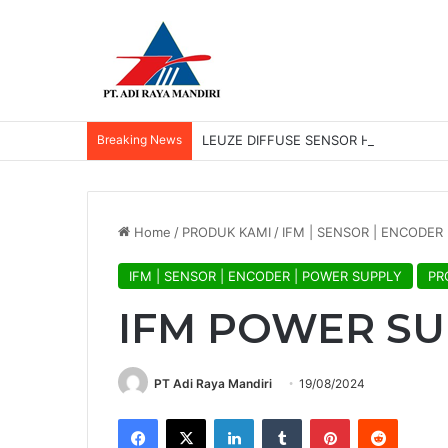
Breaking News
LEUZE DIFFUSE SENSOR HRTR 2/42-3
Home
/
PRODUK KAMI
/
IFM | SENSOR | ENCODER
IFM | SENSOR | ENCODER | POWER SUPPLY
PR
IFM POWER SU
PT Adi Raya Mandiri
19/08/2024
Facebook
X
LinkedIn
Tumblr
Pinterest
Reddit