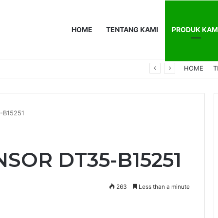
HOME
TENTANG KAMI
PRODUK KAM
0F
HOME
T
-B15251
NSOR DT35-B15251
263
Less than a minute