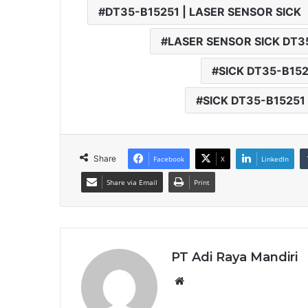
DT35-B15251 | LASER SENSOR SICK
LASER SENSOR SICK DT3
SICK DT35-B152
SICK DT35-B15251
Share
Facebook
X
LinkedIn
Share via Email
Print
PT Adi Raya Mandiri
Website