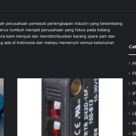
lah perusahaan pemasok perlengkapan industri yang bekembang
 terus tumbuh menjadi perusahaan yang fokus pada bidang
ana kami menjual dan mendistribusikan barang spare part dan
 yang ada di Indonesia dan mampu memenuhi semua kebutuhan
Ca
P
F
P
I
T
L
P
S