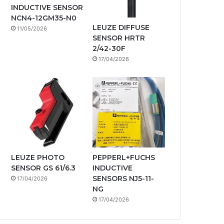
INDUCTIVE SENSOR
NCN4-12GM35-N0
LEUZE DIFFUSE
11/05/2026
SENSOR HRTR
2/42-30F
17/04/2026
LEUZE PHOTO
PEPPERL+FUCHS
SENSOR GS 61/6.3
INDUCTIVE
SENSORS NJ5-11-
17/04/2026
NG
17/04/2026