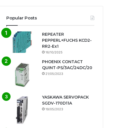
Popular Posts
REPEATER
PEPPERL+FUCHS KCD2-
RR2-Ex1
16/10/2025
PHOENIX CONTACT
QUINT-PS/3AC/24DC/20
21/05/2023
YASKAWA SERVOPACK
SGDV-170D11A
19/05/2023