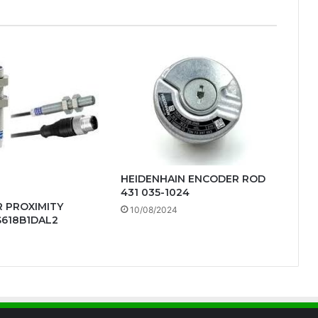
HEIDENHAIN ENCODER ROD
431 035-1024
R PROXIMITY
10/08/2024
S618B1DAL2