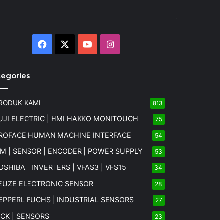
Facebook
X
YouTube
Instagram
tegories
RODUK KAMI
813
UJI ELECTRIC | HMI HAKKO MONITOUCH
75
ROFACE HUMAN MACHINE INTERFACE
54
FM | SENSOR | ENCODER | POWER SUPPLY
53
OSHIBA | INVERTERS | VFAS3 | VFS15
34
EUZE ELECTRONIC SENSOR
28
EPPERL FUCHS | INDUSTRIAL SENSORS
27
ICK | SENSORS
23