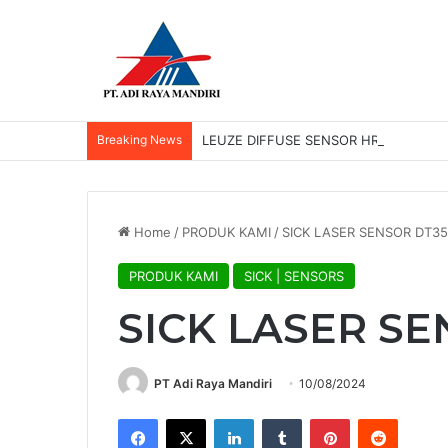
Breaking News
LEUZE DIFFUSE SENSOR HRTR 2/42-3
Home
/
PRODUK KAMI
/
SICK LASER SENSOR DT35
PRODUK KAMI
SICK | SENSORS
SICK LASER SE
PT Adi Raya Mandiri
10/08/2024
Facebook
X
LinkedIn
Tumblr
Pinterest
Reddit