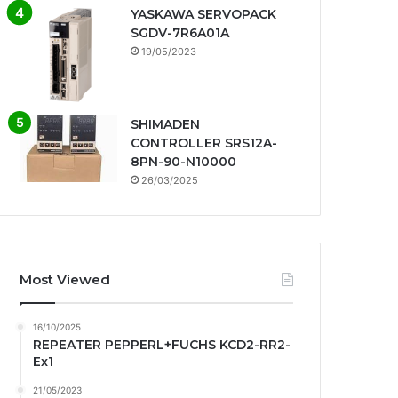
YASKAWA SERVOPACK
SGDV-7R6A01A
19/05/2023
SHIMADEN
CONTROLLER SRS12A-
8PN-90-N10000
26/03/2025
Most Viewed
16/10/2025
REPEATER PEPPERL+FUCHS KCD2-RR2-
Ex1
21/05/2023