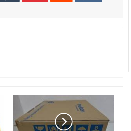
PROFACE
|
HMI
PFXGP4501TMA