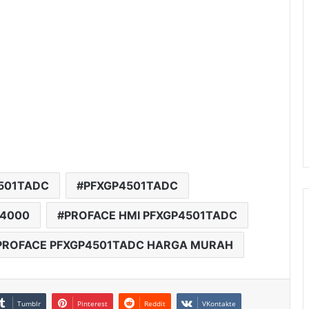
4501TADC
PFXGP4501TADC
P4000
PROFACE HMI PFXGP4501TADC
PROFACE PFXGP4501TADC HARGA MURAH
Tumblr
Pinterest
Reddit
VKontakte