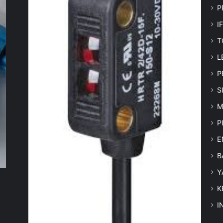
P
I
T
L
P
S
M
P
E
B
Y
K
I