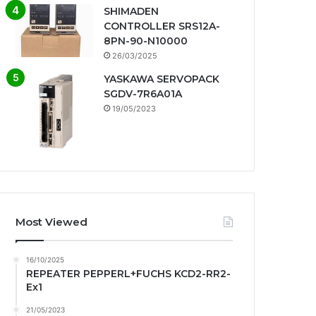
SHIMADEN
CONTROLLER SRS12A-
8PN-90-N10000
26/03/2025
YASKAWA SERVOPACK
SGDV-7R6A01A
19/05/2023
Most Viewed
16/10/2025
REPEATER PEPPERL+FUCHS KCD2-RR2-
Ex1
21/05/2023