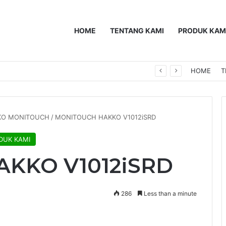
HOME
TENTANG KAMI
PRODUK KAM
0F
HOME
T
KKO MONITOUCH
/
MONITOUCH HAKKO V1012iSRD
DUK KAMI
KKO V1012iSRD
286
Less than a minute