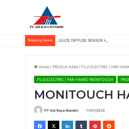
Breaking News
LEUZE DIFFUSE SENSOR HRTR 2/42-3
Home
/
PRODUK KAMI
/
FUJI ELECTRIC | HMI HA
FUJI ELECTRIC | HMI HAKKO MONITOUCH
PRO
MONITOUCH HA
PT Adi Raya Mandiri
11/07/2024
Facebook
X
LinkedIn
Tumblr
Pinterest
Reddit