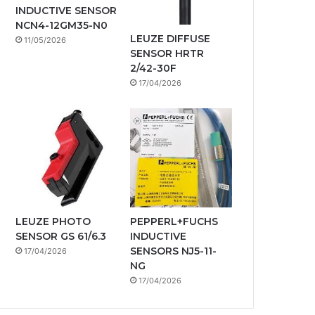
INDUCTIVE SENSOR
NCN4-12GM35-N0
LEUZE DIFFUSE
11/05/2026
SENSOR HRTR
2/42-30F
17/04/2026
LEUZE PHOTO
PEPPERL+FUCHS
SENSOR GS 61/6.3
INDUCTIVE
SENSORS NJ5-11-
17/04/2026
NG
17/04/2026