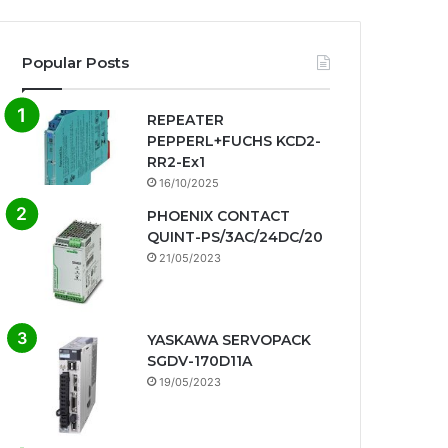
Popular Posts
REPEATER
PEPPERL+FUCHS KCD2-
RR2-Ex1
16/10/2025
PHOENIX CONTACT
QUINT-PS/3AC/24DC/20
21/05/2023
YASKAWA SERVOPACK
SGDV-170D11A
19/05/2023