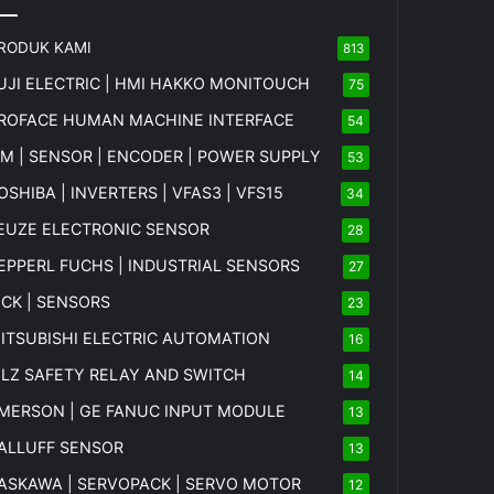
RODUK KAMI
813
UJI ELECTRIC | HMI HAKKO MONITOUCH
75
ROFACE HUMAN MACHINE INTERFACE
54
FM | SENSOR | ENCODER | POWER SUPPLY
53
OSHIBA | INVERTERS | VFAS3 | VFS15
34
EUZE ELECTRONIC SENSOR
28
EPPERL FUCHS | INDUSTRIAL SENSORS
27
ICK | SENSORS
23
ITSUBISHI ELECTRIC AUTOMATION
16
ILZ SAFETY RELAY AND SWITCH
14
MERSON | GE FANUC INPUT MODULE
13
ALLUFF SENSOR
13
ASKAWA | SERVOPACK | SERVO MOTOR
12