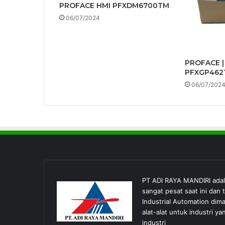
PROFACE HMI PFXDM6700TM
06/07/2024
PROFACE |
PFXGP462
06/07/202
PT ADI RAYA MANDIRI ada
sangat pesat saat ini dan
Industrial Automation dim
alat-alat untuk industri
industri