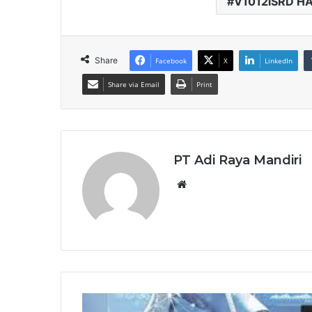
V1012iSRD H
Share
Facebook
X
LinkedIn
Share via Email
Print
PT Adi Raya Mandiri
Website
MONITOUCH