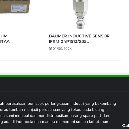
 HMI
BAUMER INDUCTIVE SENSOR
1TAA
IFRM 04P1513/S35L
4
01/09/2024
lah perusahaan pemasok perlengkapan industri yang bekembang
 terus tumbuh menjadi perusahaan yang fokus pada bidang
ana kami menjual dan mendistribusikan barang spare part dan
 yang ada di Indonesia dan mampu memenuhi semua kebutuhan
Ca