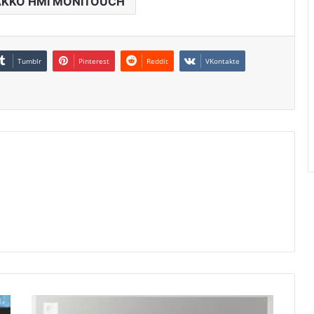
AKKO HMI MONITOUCH
Tumblr
Pinterest
Reddit
VKontakte
MONITOUCH