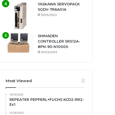
YASKAWA SERVOPACK
SGDV-7R6A01A
19/05/2023
SHIMADEN
CONTROLLER SRS12A-
8PN-90-N10000
26/03/2025
Most Viewed
16/10/2025
REPEATER PEPPERL+FUCHS KCD2-RR2-
Ex1
21/05/2023