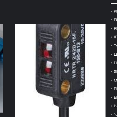
P
F
P
I
T
L
P
S
M
P
E
B
Y