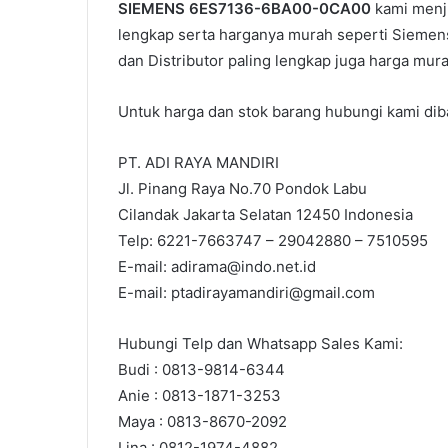
SIEMENS 6ES7136-6BA00-0CA00
kami menj
lengkap serta harganya murah seperti Sieme
dan Distributor paling lengkap juga harga mur
Untuk harga dan stok barang hubungi kami diba
PT. ADI RAYA MANDIRI
Jl. Pinang Raya No.70 Pondok Labu
Cilandak Jakarta Selatan 12450 Indonesia
Telp: 6221-7663747 – 29042880 – 7510595
E-mail: adirama@indo.net.id
E-mail: ptadirayamandiri@gmail.com
Hubungi Telp dan Whatsapp Sales Kami:
Budi : 0813-9814-6344
Anie : 0813-1871-3253
Maya : 0813-8670-2092
Lina : 0812-1974-4882