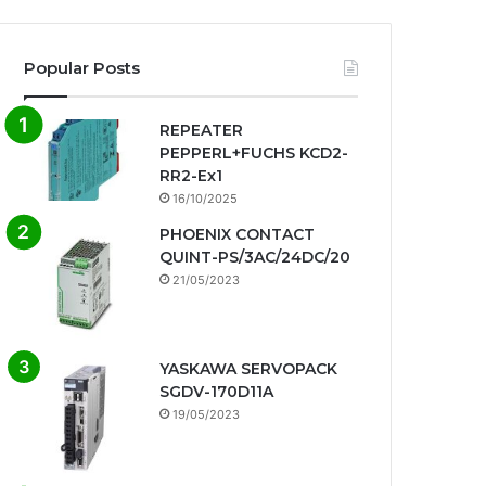
Popular Posts
REPEATER
PEPPERL+FUCHS KCD2-
RR2-Ex1
16/10/2025
PHOENIX CONTACT
QUINT-PS/3AC/24DC/20
21/05/2023
YASKAWA SERVOPACK
SGDV-170D11A
19/05/2023