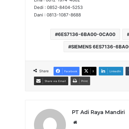
Dedi : 0852-8404-5253
Dani : 0813-1087-8688
6ES7136-6BA00-0CA00
SIEMENS 6ES7136-6BA
Share
Facebook
X
LinkedIn
Share via Email
Print
PT Adi Raya Mandiri
Website