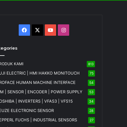
Facebook
X
YouTube
Instagram
tegories
RODUK KAMI
813
UJI ELECTRIC | HMI HAKKO MONITOUCH
75
ROFACE HUMAN MACHINE INTERFACE
54
FM | SENSOR | ENCODER | POWER SUPPLY
53
OSHIBA | INVERTERS | VFAS3 | VFS15
34
EUZE ELECTRONIC SENSOR
28
EPPERL FUCHS | INDUSTRIAL SENSORS
27