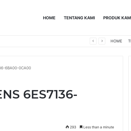
HOME
TENTANG KAMI
PRODUK KAM
0F
HOME
T
36-6BA00-0CA00
NS 6ES7136-
293
Less than a minute