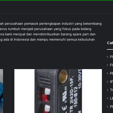
lah perusahaan pemasok perlengkapan industri yang bekembang
 terus tumbuh menjadi perusahaan yang fokus pada bidang
ana kami menjual dan mendistribusikan barang spare part dan
 yang ada di Indonesia dan mampu memenuhi semua kebutuhan
Ca
P
F
P
I
T
L
P