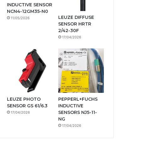
INDUCTIVE SENSOR
NCN4-12GM35-N0
LEUZE DIFFUSE
11/05/2026
SENSOR HRTR
2/42-30F
17/04/2026
LEUZE PHOTO
PEPPERL+FUCHS
SENSOR GS 61/6.3
INDUCTIVE
SENSORS NJ5-11-
17/04/2026
NG
17/04/2026